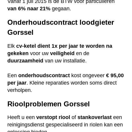
Vanaf 1 juli 2015 is de BTW voor particulieren
van 6% naar 21%
gegaan.
Onderhoudscontract loodgieter
Gorssel
Elk
cv-ketel dient 1x per jaar te worden na
gekeken
voor uw
veiligheid
en de
duurzaamheid
van uw installatie.
Een
onderhoudscontract
kost ongeveer
€ 95,00
per jaar
. Kleine reparaties worden soms direct
verholpen.
Rioolproblemen Gorssel
Heeft u een
verstopt
riool
of
stankoverlast
een
reinigingsdienst gespecialiseerd in riolen kan een