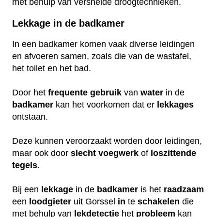
met behulp van versnelde droogtechnieken.
Lekkage in de badkamer
In een badkamer komen vaak diverse leidingen
en afvoeren samen, zoals die van de wastafel,
het toilet en het bad.
Door het
frequente
gebruik
van
water
in de
badkamer
kan het voorkomen dat er
lekkages
ontstaan.
Deze kunnen veroorzaakt worden door leidingen,
maar ook door
slecht
voegwerk
of
loszittende
tegels
.
Bij een
lekkage
in de
badkamer
is het
raadzaam
een
loodgieter
uit Gorssel
in
te
schakelen
die
met behulp van
lekdetectie
het
probleem
kan