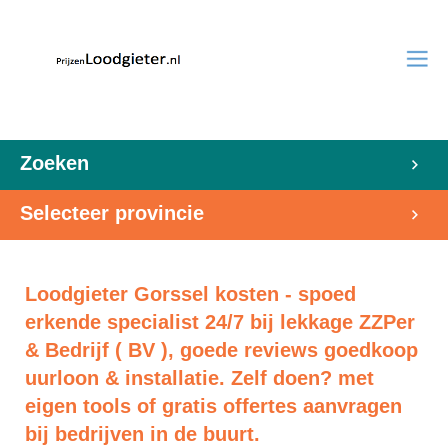
Zoeken
Selecteer provincie
Loodgieter Gorssel kosten - spoed
erkende specialist 24/7 bij lekkage ZZPer
& Bedrijf ( BV ), goede reviews goedkoop
uurloon & installatie. Zelf doen? met
eigen tools of gratis offertes aanvragen
bij bedrijven in de buurt.