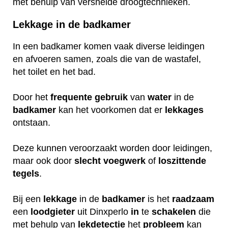
met behulp van versnelde droogtechnieken.
Lekkage in de badkamer
In een badkamer komen vaak diverse leidingen
en afvoeren samen, zoals die van de wastafel,
het toilet en het bad.
Door het
frequente
gebruik
van
water
in de
badkamer
kan het voorkomen dat er
lekkages
ontstaan.
Deze kunnen veroorzaakt worden door leidingen,
maar ook door
slecht
voegwerk
of
loszittende
tegels
.
Bij een
lekkage
in de
badkamer
is het
raadzaam
een
loodgieter
uit Dinxperlo
in
te
schakelen
die
met behulp van
lekdetectie
het
probleem
kan