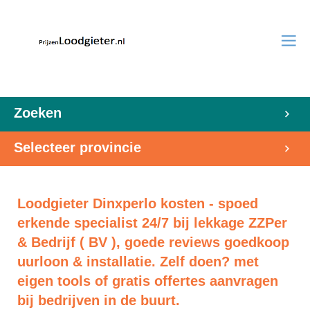
Zoeken
Selecteer provincie
Loodgieter Dinxperlo kosten - spoed
erkende specialist 24/7 bij lekkage ZZPer
& Bedrijf ( BV ), goede reviews goedkoop
uurloon & installatie. Zelf doen? met
eigen tools of gratis offertes aanvragen
bij bedrijven in de buurt.