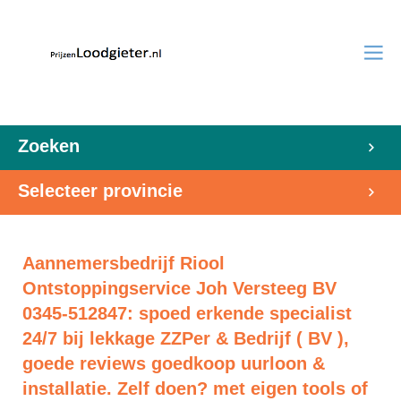
Zoeken
Selecteer provincie
Aannemersbedrijf Riool
Ontstoppingservice Joh Versteeg BV
0345-512847: spoed erkende specialist
24/7 bij lekkage ZZPer & Bedrijf ( BV ),
goede reviews goedkoop uurloon &
installatie. Zelf doen? met eigen tools of