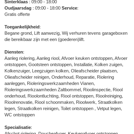
Sinterklaas
: 09:00 - 18:00
Oudjaarsdag
: 09:00 - 18:00
Service
:
Gratis offerte
Toegankelijkheid
:
Begane grond, Lift aanwezig, Wij verhuren tevens garageboxen
die bereikbaar zijn met een (goederen)lift.
Diensten
:
Aanleg riolering, Aanleg riool, Afvoer keuken ontstoppen, Afvoer
ontstoppen, Gootsteen ontstoppen, Installatie, Kolken zuigen,
Kolkenzuiger, Leegzuigen kolken, Olieafscheider plaatsen,
Olieafscheider reinigen, Onderhoud, Reparatie, Riolering
aanleggen, Rioleringswerkzaamheden Vianen,
Rioleringswerkzaamheden Zaltbommel, Rioolinspectie, Riool
onderhoud, Rioolontluchting, Riool ontstoppen, Rioolreiniging,
Rioolrenovatie, Riool schoonmaken, Rioolwerk, Straatkolken
legen, Straatkolken reinigen, Toilet ontstoppen , Vetput legen,
WC ontstoppen
Specialisatie
:
Afschot riolering, Doucheafvoer, Keukenafvoer ontstoppen,