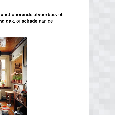
functionerende
afvoerbuis
of
nd
dak
, of
schade
aan de