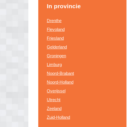
In provincie
Drenthe
Flevoland
Friesland
Gelderland
Groningen
Limburg
Noord-Brabant
Noord-Holland
Overijssel
Utrecht
Zeeland
Zuid-Holland