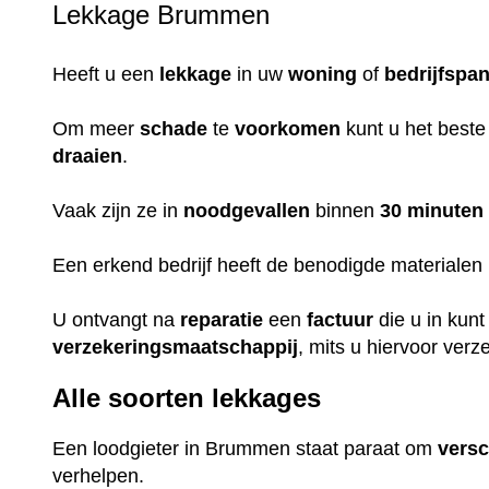
Lekkage Brummen
Heeft u een
lekkage
in uw
woning
of
bedrijfspa
Om meer
schade
te
voorkomen
kunt u het beste
draaien
.
Vaak zijn ze in
noodgevallen
binnen
30 minuten
Een erkend bedrijf heeft de benodigde materialen i
U ontvangt na
reparatie
een
factuur
die u in kun
verzekeringsmaatschappij
, mits u hiervoor verz
Alle soorten lekkages
Een loodgieter in Brummen staat paraat om
versc
verhelpen.