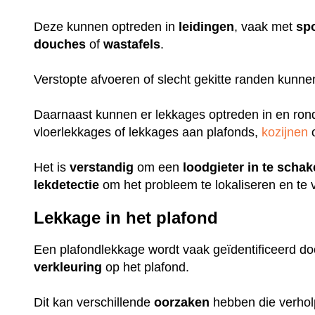
Deze kunnen optreden in
leidingen
, vaak met
sp
douches
of
wastafels
.
Verstopte afvoeren of slecht gekitte randen kunn
Daarnaast kunnen er lekkages optreden in en ro
vloerlekkages of lekkages aan plafonds,
kozijnen
o
Het is
verstandig
om een
loodgieter
in
te
schak
lekdetectie
om het probleem te lokaliseren en te 
Lekkage in het plafond
Een plafondlekkage wordt vaak geïdentificeerd do
verkleuring
op het plafond.
Dit kan verschillende
oorzaken
hebben die verhol