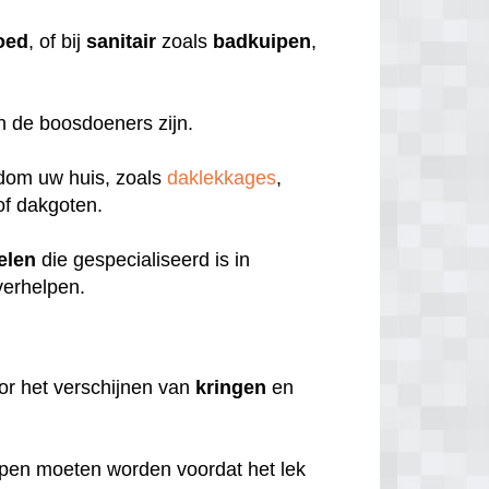
oed
, of bij
sanitair
zoals
badkuipen
,
en de boosdoeners zijn.
ndom uw huis, zoals
daklekkages
,
f dakgoten.
elen
die gespecialiseerd is in
verhelpen.
or het verschijnen van
kringen
en
pen moeten worden voordat het lek