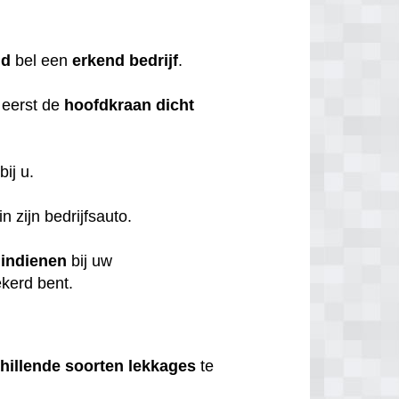
nd
bel een
erkend
bedrijf
.
 eerst de
hoofdkraan
dicht
bij u.
n zijn bedrijfsauto.
t
indienen
bij uw
ekerd bent.
hillende
soorten
lekkages
te