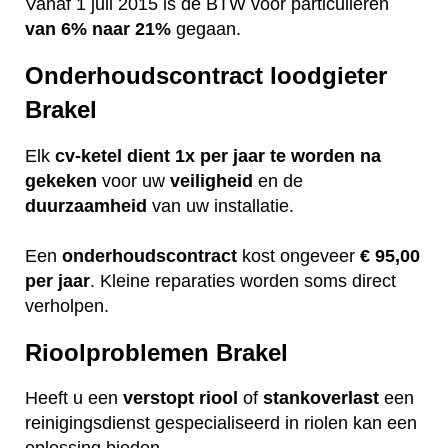
Vanaf 1 juli 2015 is de BTW voor particulieren
van 6% naar 21%
gegaan.
Onderhoudscontract loodgieter
Brakel
Elk
cv-ketel dient 1x per jaar te worden na
gekeken
voor uw
veiligheid
en de
duurzaamheid
van uw installatie.
Een
onderhoudscontract
kost ongeveer
€ 95,00
per jaar
. Kleine reparaties worden soms direct
verholpen.
Rioolproblemen Brakel
Heeft u een
verstopt
riool
of
stankoverlast
een
reinigingsdienst gespecialiseerd in riolen kan een