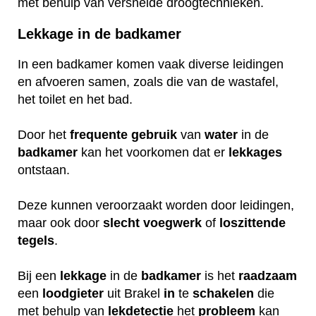
met behulp van versnelde droogtechnieken.
Lekkage in de badkamer
In een badkamer komen vaak diverse leidingen
en afvoeren samen, zoals die van de wastafel,
het toilet en het bad.
Door het
frequente
gebruik
van
water
in de
badkamer
kan het voorkomen dat er
lekkages
ontstaan.
Deze kunnen veroorzaakt worden door leidingen,
maar ook door
slecht
voegwerk
of
loszittende
tegels
.
Bij een
lekkage
in de
badkamer
is het
raadzaam
een
loodgieter
uit Brakel
in
te
schakelen
die
met behulp van
lekdetectie
het
probleem
kan