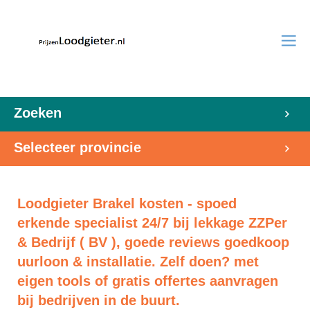
Zoeken
Selecteer provincie
Loodgieter Brakel kosten - spoed
erkende specialist 24/7 bij lekkage ZZPer
& Bedrijf ( BV ), goede reviews goedkoop
uurloon & installatie. Zelf doen? met
eigen tools of gratis offertes aanvragen
bij bedrijven in de buurt.