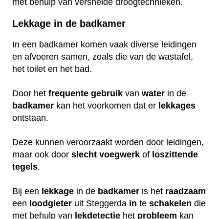
met behulp van versnelde droogtechnieken.
Lekkage in de badkamer
In een badkamer komen vaak diverse leidingen
en afvoeren samen, zoals die van de wastafel,
het toilet en het bad.
Door het
frequente
gebruik
van
water
in de
badkamer
kan het voorkomen dat er
lekkages
ontstaan.
Deze kunnen veroorzaakt worden door leidingen,
maar ook door
slecht
voegwerk
of
loszittende
tegels
.
Bij een
lekkage
in de
badkamer
is het
raadzaam
een
loodgieter
uit Steggerda
in
te
schakelen
die
met behulp van
lekdetectie
het
probleem
kan