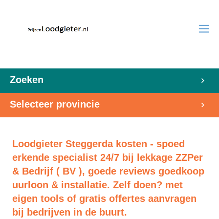
Zoeken
Selecteer provincie
Loodgieter Steggerda kosten - spoed
erkende specialist 24/7 bij lekkage ZZPer
& Bedrijf ( BV ), goede reviews goedkoop
uurloon & installatie. Zelf doen? met
eigen tools of gratis offertes aanvragen
bij bedrijven in de buurt.