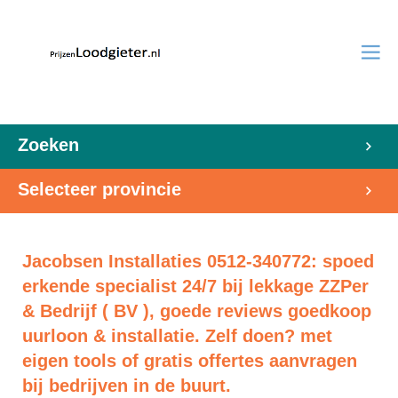
Zoeken
Selecteer provincie
Jacobsen Installaties 0512-340772: spoed
erkende specialist 24/7 bij lekkage ZZPer
& Bedrijf ( BV ), goede reviews goedkoop
uurloon & installatie. Zelf doen? met
eigen tools of gratis offertes aanvragen
bij bedrijven in de buurt.