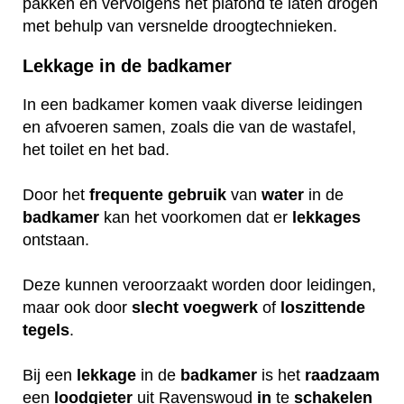
pakken en vervolgens het plafond te laten drogen
met behulp van versnelde droogtechnieken.
Lekkage in de badkamer
In een badkamer komen vaak diverse leidingen
en afvoeren samen, zoals die van de wastafel,
het toilet en het bad.
Door het
frequente
gebruik
van
water
in de
badkamer
kan het voorkomen dat er
lekkages
ontstaan.
Deze kunnen veroorzaakt worden door leidingen,
maar ook door
slecht
voegwerk
of
loszittende
tegels
.
Bij een
lekkage
in de
badkamer
is het
raadzaam
een
loodgieter
uit Ravenswoud
in
te
schakelen