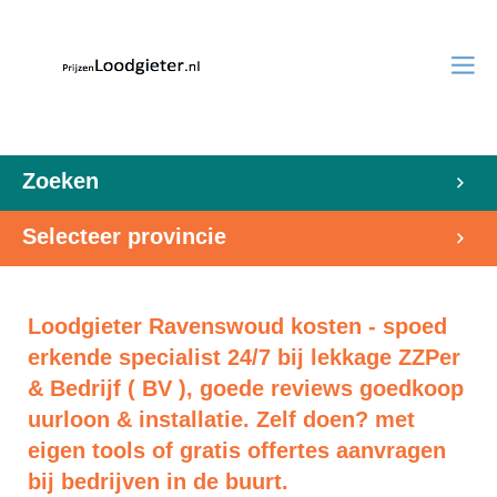
Zoeken
Selecteer provincie
Loodgieter Ravenswoud kosten - spoed
erkende specialist 24/7 bij lekkage ZZPer
& Bedrijf ( BV ), goede reviews goedkoop
uurloon & installatie. Zelf doen? met
eigen tools of gratis offertes aanvragen
bij bedrijven in de buurt.