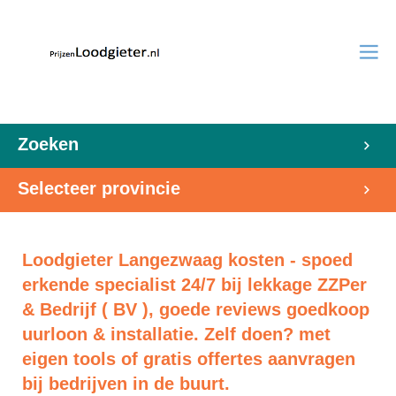
Zoeken
Selecteer provincie
Loodgieter Langezwaag kosten - spoed
erkende specialist 24/7 bij lekkage ZZPer
& Bedrijf ( BV ), goede reviews goedkoop
uurloon & installatie. Zelf doen? met
eigen tools of gratis offertes aanvragen
bij bedrijven in de buurt.