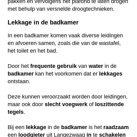
pakken en vervolgens het plafond te laten drogen
met behulp van versnelde droogtechnieken.
Lekkage in de badkamer
In een badkamer komen vaak diverse leidingen
en afvoeren samen, zoals die van de wastafel,
het toilet en het bad.
Door het
frequente
gebruik
van
water
in de
badkamer
kan het voorkomen dat er
lekkages
ontstaan.
Deze kunnen veroorzaakt worden door leidingen,
maar ook door
slecht
voegwerk
of
loszittende
tegels
.
Bij een
lekkage
in de
badkamer
is het
raadzaam
een
loodgieter
uit Langezwaag
in
te
schakelen