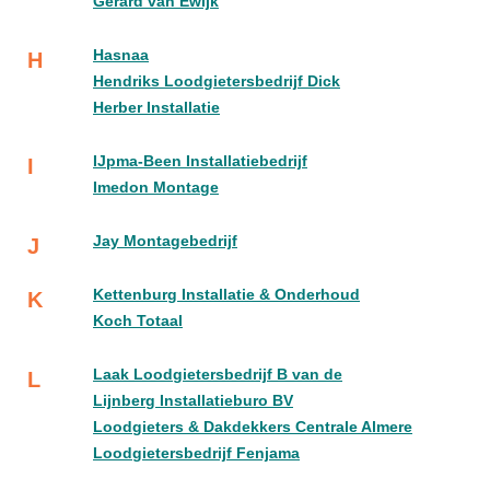
Gerard van Ewijk
Hasnaa
H
Hendriks Loodgietersbedrijf Dick
Herber Installatie
IJpma-Been Installatiebedrijf
I
Imedon Montage
Jay Montagebedrijf
J
Kettenburg Installatie & Onderhoud
K
Koch Totaal
Laak Loodgietersbedrijf B van de
L
Lijnberg Installatieburo BV
Loodgieters & Dakdekkers Centrale Almere
Loodgietersbedrijf Fenjama