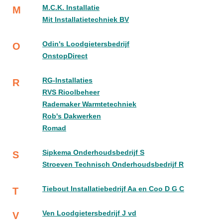
M.C.K. Installatie
M
Mit Installatietechniek BV
Odin's Loodgietersbedrijf
O
OnstopDirect
RG-Installaties
R
RVS Rioolbeheer
Rademaker Warmtetechniek
Rob's Dakwerken
Romad
Sipkema Onderhoudsbedrijf S
S
Stroeven Technisch Onderhoudsbedrijf R
Tiebout Installatiebedrijf Aa en Coo D G C
T
Ven Loodgietersbedrijf J vd
V