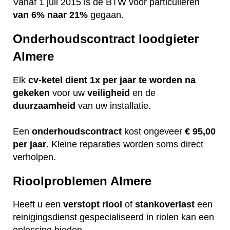
Vanaf 1 juli 2015 is de BTW voor particulieren
van 6% naar 21%
gegaan.
Onderhoudscontract loodgieter
Almere
Elk
cv-ketel dient 1x per jaar te worden na
gekeken
voor uw
veiligheid
en de
duurzaamheid
van uw installatie.
Een
onderhoudscontract
kost ongeveer
€ 95,00
per jaar
. Kleine reparaties worden soms direct
verholpen.
Rioolproblemen Almere
Heeft u een
verstopt
riool
of
stankoverlast
een
reinigingsdienst gespecialiseerd in riolen kan een