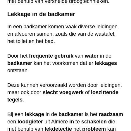
met behulp van versnelde droogtechnieken.
Lekkage in de badkamer
In een badkamer komen vaak diverse leidingen
en afvoeren samen, zoals die van de wastafel,
het toilet en het bad.
Door het
frequente
gebruik
van
water
in de
badkamer
kan het voorkomen dat er
lekkages
ontstaan.
Deze kunnen veroorzaakt worden door leidingen,
maar ook door
slecht
voegwerk
of
loszittende
tegels
.
Bij een
lekkage
in de
badkamer
is het
raadzaam
een
loodgieter
uit Almere
in
te
schakelen
die
met behulp van
lekdetectie
het
probleem
kan