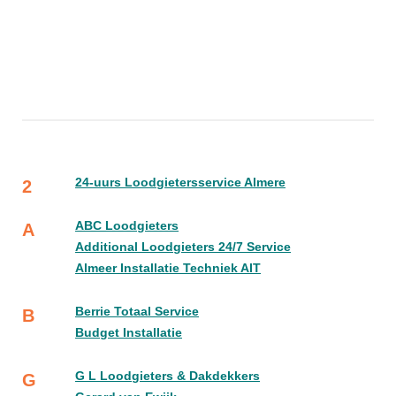
24-uurs Loodgietersservice Almere
2
ABC Loodgieters
A
Additional Loodgieters 24/7 Service
Almeer Installatie Techniek AIT
Berrie Totaal Service
B
Budget Installatie
G L Loodgieters & Dakdekkers
G