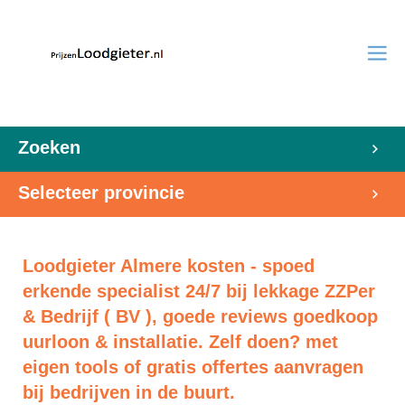
Zoeken
Selecteer provincie
Loodgieter Almere kosten - spoed
erkende specialist 24/7 bij lekkage ZZPer
& Bedrijf ( BV ), goede reviews goedkoop
uurloon & installatie. Zelf doen? met
eigen tools of gratis offertes aanvragen
bij bedrijven in de buurt.