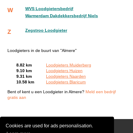
WVS Loodgietersbedrijf
W
Warmerdam Dakdekkersbedrijf Niels
Zegstroo Loodgieter
Z
Loodgieters in de buurt van "Almere"
8.82 km
Loodgieters Muiderberg
9.10 km
Loodgieters Huizen
9.31 km
Loodgieters Naarden
10.58 km
Loodgieters Blaricum
Bent of kent u een Loodgieter in Almere?
Meld een bedrijf
gratis aan
Cookies are used for ads personalisation.
Partners