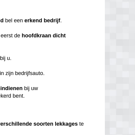
nd
bel een
erkend
bedrijf
.
 eerst de
hoofdkraan
dicht
bij u.
n zijn bedrijfsauto.
t
indienen
bij uw
ekerd bent.
verschillende
soorten
lekkages
te