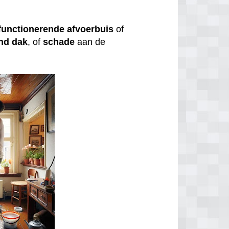
functionerende
afvoerbuis
of
nd
dak
, of
schade
aan de