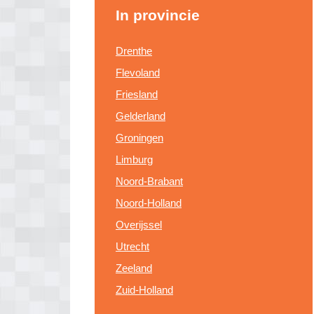
In provincie
Drenthe
Flevoland
Friesland
Gelderland
Groningen
Limburg
Noord-Brabant
Noord-Holland
Overijssel
Utrecht
Zeeland
Zuid-Holland