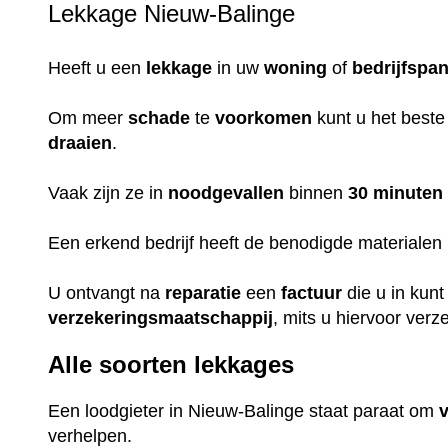
Lekkage Nieuw-Balinge
Heeft u een
lekkage
in uw
woning
of
bedrijfspa
Om meer
schade
te
voorkomen
kunt u het beste
draaien
.
Vaak zijn ze in
noodgevallen
binnen
30 minuten
Een erkend bedrijf heeft de benodigde materialen i
U ontvangt na
reparatie
een
factuur
die u in kun
verzekeringsmaatschappij
, mits u hiervoor verz
Alle soorten lekkages
Een loodgieter in Nieuw-Balinge staat paraat om
verhelpen.