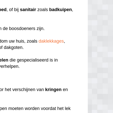
oed
, of bij
sanitair
zoals
badkuipen
,
en de boosdoeners zijn.
ndom uw huis, zoals
daklekkages
,
f dakgoten.
elen
die gespecialiseerd is in
verhelpen.
or het verschijnen van
kringen
en
pen moeten worden voordat het lek