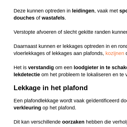
Deze kunnen optreden in
leidingen
, vaak met
sp
douches
of
wastafels
.
Verstopte afvoeren of slecht gekitte randen kunn
Daarnaast kunnen er lekkages optreden in en ro
vloerlekkages of lekkages aan plafonds,
kozijnen
o
Het is
verstandig
om een
loodgieter
in
te
schak
lekdetectie
om het probleem te lokaliseren en te 
Lekkage in het plafond
Een plafondlekkage wordt vaak geïdentificeerd do
verkleuring
op het plafond.
Dit kan verschillende
oorzaken
hebben die verhol