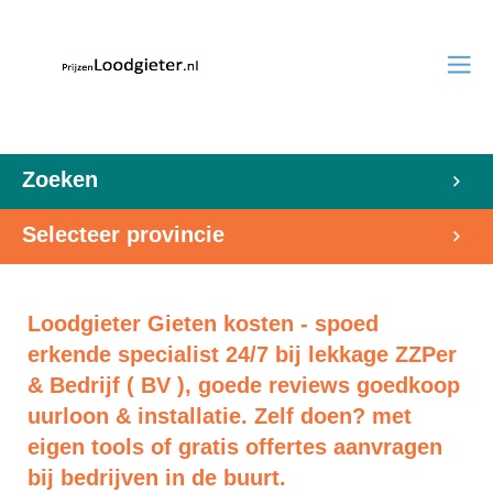
Zoeken
Selecteer provincie
Loodgieter Gieten kosten - spoed
erkende specialist 24/7 bij lekkage ZZPer
& Bedrijf ( BV ), goede reviews goedkoop
uurloon & installatie. Zelf doen? met
eigen tools of gratis offertes aanvragen
bij bedrijven in de buurt.