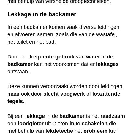
met behulp van versnelde droogtechnieken.
Lekkage in de badkamer
In een badkamer komen vaak diverse leidingen
en afvoeren samen, zoals die van de wastafel,
het toilet en het bad.
Door het
frequente
gebruik
van
water
in de
badkamer
kan het voorkomen dat er
lekkages
ontstaan.
Deze kunnen veroorzaakt worden door leidingen,
maar ook door
slecht
voegwerk
of
loszittende
tegels
.
Bij een
lekkage
in de
badkamer
is het
raadzaam
een
loodgieter
uit Gieten
in
te
schakelen
die
met behulp van
lekdetectie
het
probleem
kan