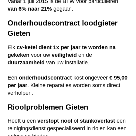
Vanaf 1 juli 2015 is de BTW voor particulieren
van 6% naar 21%
gegaan.
Onderhoudscontract loodgieter
Gieten
Elk
cv-ketel dient 1x per jaar te worden na
gekeken
voor uw
veiligheid
en de
duurzaamheid
van uw installatie.
Een
onderhoudscontract
kost ongeveer
€ 95,00
per jaar
. Kleine reparaties worden soms direct
verholpen.
Rioolproblemen Gieten
Heeft u een
verstopt
riool
of
stankoverlast
een
reinigingsdienst gespecialiseerd in riolen kan een